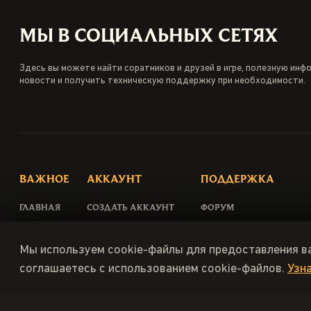
МЫ В СОЦИАЛЬНЫХ СЕТЯХ
Здесь вы можете найти соратников и друзей в игре, полезную инф
новости и получить техническую поддержку при необходимости.
ВАЖНОЕ
АККАУНТ
ПОДДЕРЖКА
ГЛАВНАЯ
СОЗДАТЬ АККАУНТ
ФОРУМ
НОВОСТИ
НАЧАТЬ ИГРАТЬ
НАПИСАТЬ В TELEGRAM
Мы используем cookie-файлы для предоставления в
ИНФОРМАЦИЯ
ВОССТАНОВИТЬ ПАРОЛЬ
НАПИСАТЬ В FACEBOOK
соглашаетесь с использованием cookie-файлов.
Узн
ПОМОЩЬ
СНЯТЬ ПРИВЯЗКУ К HWID
DISCORD
ПРАВИЛА