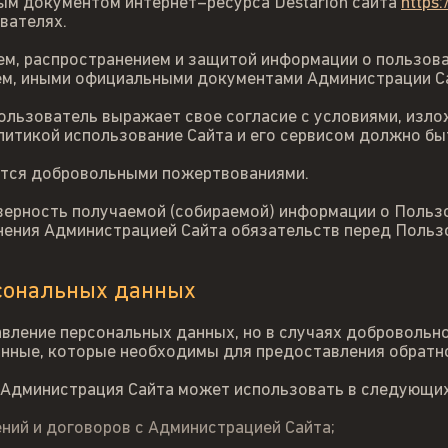
м документом интернет–ресурса Destarion сайта
https
вателях.
ем, распространением и защитой информации о пользов
ем, иными официальными документами Администрации С
 Пользователь выражает свое согласие с условиями, изл
литикой использование Сайта и его сервисом должно б
яются добровольными пожертвованиями.
ерность получаемой (собираемой) информации о Пользо
нения Администрацией Сайта обязательств перед Польз
рсональных данных
вление персональных данных, но в случаях добровольн
анные, которые необходимы для предоставления обратно
Администрация Сайта может использовать в следующих
ний и договоров с Администрацией Сайта;