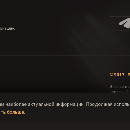
ормацию,
© 2017 -
Это всего 
компанией 
Пользовате
ам наиболее актуальной информации. Продолжая исполь
ать больше
.
xema
Get-