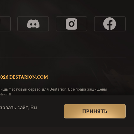
 2026 DESTARION.COM
лишь тестовый сервер для Destarion. Все права защищены
Ncsoft.
льское соглашение
Политика конфиденциальности
Политика возвратов
зовать сайт, Вы
ПРИНЯТЬ
.studio design & development
Web Front-End developer